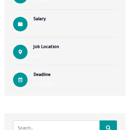
Salary
0
Job Location
جدة
Deadline
31 Jul 2023